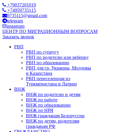
+79037201019
+74959735115
9735115@gmail.com
telegram
instagram
ЦЕНТР ПО МИГРАЦИОННЫМ ВОПРОСАМ
Заказать звонок
РВП
РВП по супругу
РВП по родителю или ребенку
РВП по образованию
РВП для гр. Украины, Молдовы
и Казахстана
РВП переселенцам из
Туркменистана и Латвии
ВНЖ
ВНЖ по родителю и детям
ВНЖ по работе
ВНЖ по образованию
ВНЖ по НРЯ
ВНЖ гражданам Белоруссии
ВНЖ по детям, родителям
гражданам РФ
ГРАЖДАНСТВО